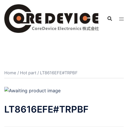
コ
ン
テ
ン
ツ
へ
ス
キ
ッ
プ
Home
/
Hot part
/ LT8616EFE#TRPBF
LT8616EFE#TRPBF