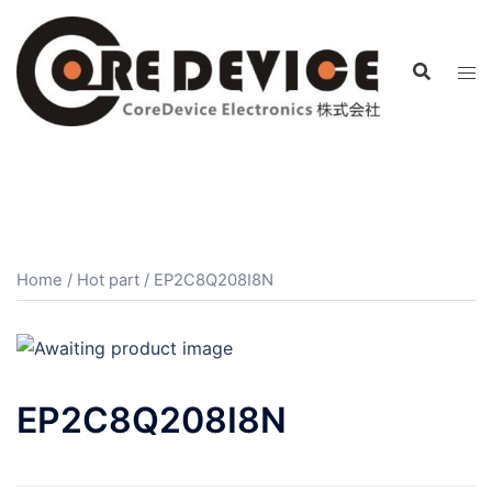
コ
ン
テ
ン
ツ
へ
ス
キ
ッ
プ
Home
/
Hot part
/ EP2C8Q208I8N
EP2C8Q208I8N