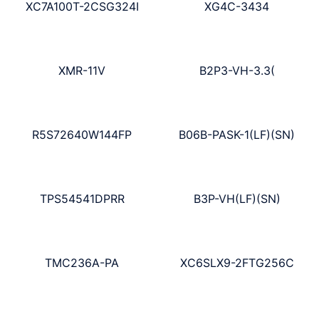
XC7A100T-2CSG324I
XG4C-3434
XMR-11V
B2P3-VH-3.3(
R5S72640W144FP
B06B-PASK-1(LF)(SN)
TPS54541DPRR
B3P-VH(LF)(SN)
TMC236A-PA
XC6SLX9-2FTG256C