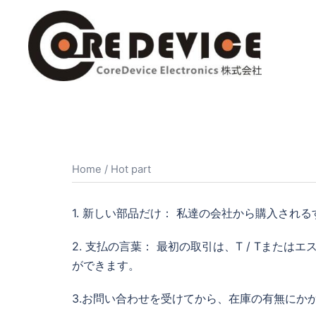
コ
ン
テ
ン
ツ
へ
ス
キ
ッ
Home
/ Hot part
プ
1. 新しい部品だけ： 私達の会社から購入される
2. 支払の言葉： 最初の取引は、T / Tま
ができます。
3.お問い合わせを受けてから、在庫の有無にか