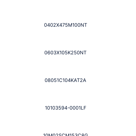
0402X475M100NT
0603X105K250NT
08051C104KAT2A
10103594-0001LF
10M02SCM153C8G