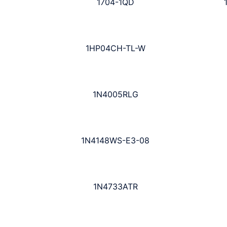
1704-1QD
1HP04CH-TL-W
1N4005RLG
1N4148WS-E3-08
1N4733ATR