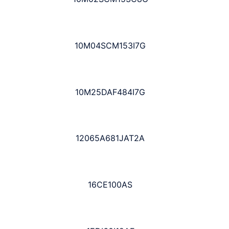
10M04SCM153I7G
10M25DAF484I7G
12065A681JAT2A
16CE100AS