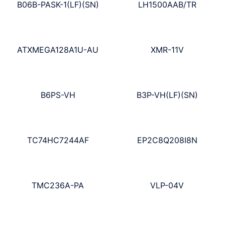
B06B-PASK-1(LF)(SN)
LH1500AAB/TR
ATXMEGA128A1U-AU
XMR-11V
B6PS-VH
B3P-VH(LF)(SN)
TC74HC7244AF
EP2C8Q208I8N
TMC236A-PA
VLP-04V