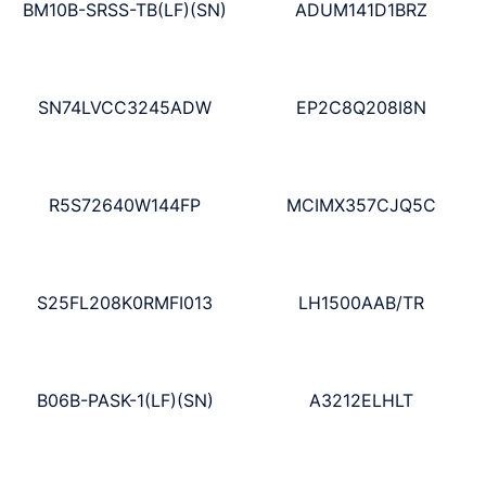
BM10B-SRSS-TB(LF)(SN)
ADUM141D1BRZ
SN74LVCC3245ADW
EP2C8Q208I8N
R5S72640W144FP
MCIMX357CJQ5C
S25FL208K0RMFI013
LH1500AAB/TR
B06B-PASK-1(LF)(SN)
A3212ELHLT