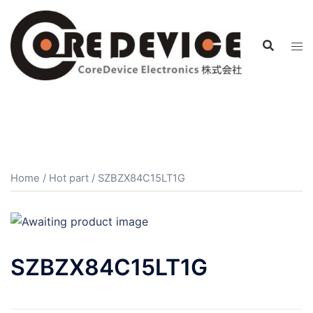
コ
ン
テ
ン
ツ
へ
ス
キ
ッ
プ
Home
/
Hot part
/ SZBZX84C15LT1G
SZBZX84C15LT1G