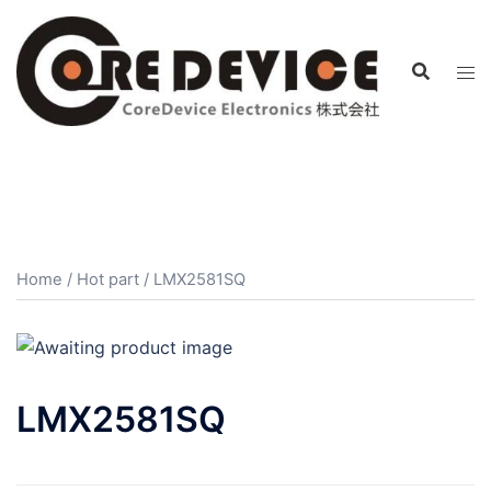
コ
ン
テ
ン
ツ
へ
ス
キ
ッ
プ
Home
/
Hot part
/ LMX2581SQ
LMX2581SQ