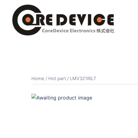
コ
ン
テ
ン
ツ
へ
ス
キ
ッ
プ
Home
/
Hot part
/ LMV321RILT