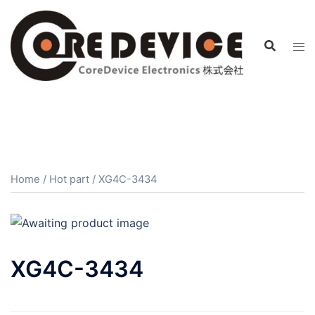
コ
ン
テ
ン
ツ
へ
ス
キ
ッ
プ
Home
/
Hot part
/ XG4C-3434
XG4C-3434