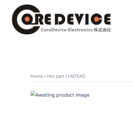
コ
ン
テ
ン
ツ
へ
ス
キ
ッ
プ
Home
/
Hot part
/ LM75AD