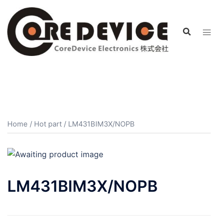
コ
ン
テ
ン
ツ
へ
ス
キ
ッ
プ
Home
/
Hot part
/ LM431BIM3X/NOPB
LM431BIM3X/NOPB