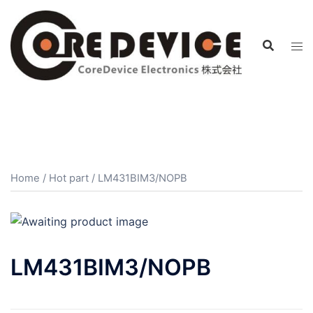
コ
ン
テ
ン
ツ
へ
ス
キ
ッ
プ
Home
/
Hot part
/ LM431BIM3/NOPB
LM431BIM3/NOPB