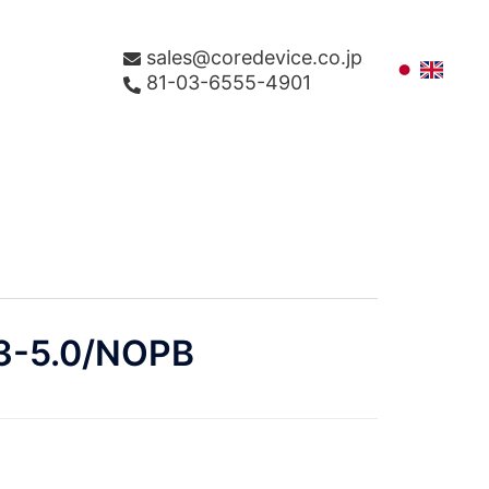
sales@coredevice.co.jp
81-03-6555-4901
-5.0/NOPB