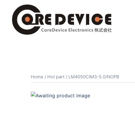
コ
ン
テ
ン
ツ
へ
ス
キ
ッ
プ
Home
/
Hot part
/ LM4050CIM3-5.0/NOPB