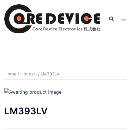
コ
ン
テ
ン
ツ
へ
ス
キ
ッ
プ
Home
/
Hot part
/ LM393LV
LM393LV