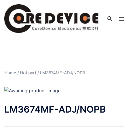
コ
ン
テ
ン
ツ
へ
ス
キ
ッ
プ
Home
/
Hot part
/ LM3674MF-ADJ/NOPB
LM3674MF-ADJ/NOPB