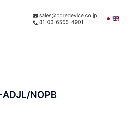
sales@coredevice.co.jp
81-03-6555-4901
-ADJL/NOPB