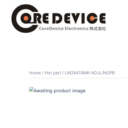
コ
ン
テ
ン
ツ
へ
ス
キ
ッ
プ
Home
/
Hot part
/ LM2841XMK-ADJL/NOPB