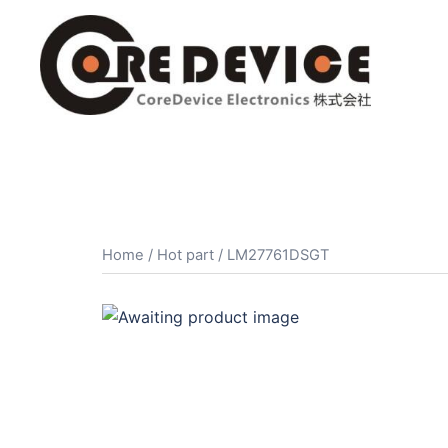
コ
ン
テ
ン
ツ
へ
ス
キ
ッ
プ
Home
/
Hot part
/ LM27761DSGT