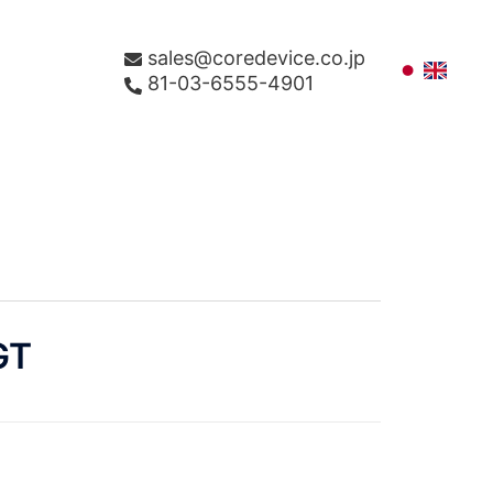
sales@coredevice.co.jp
81-03-6555-4901
GT