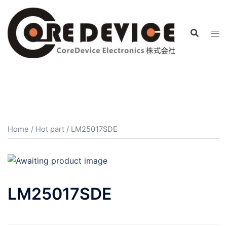
コ
ン
テ
ン
ツ
へ
ス
キ
ッ
プ
Home
/
Hot part
/ LM25017SDE
LM25017SDE