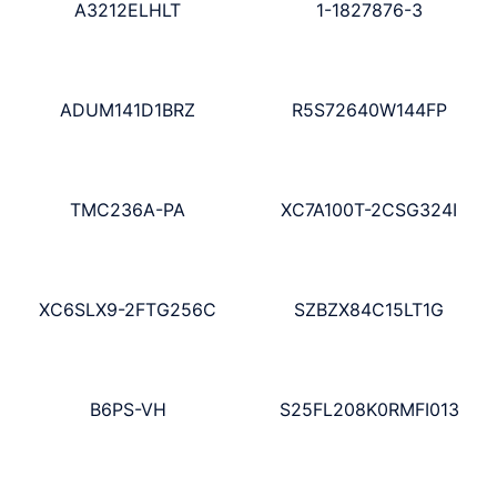
A3212ELHLT
1-1827876-3
ADUM141D1BRZ
R5S72640W144FP
TMC236A-PA
XC7A100T-2CSG324I
XC6SLX9-2FTG256C
SZBZX84C15LT1G
B6PS-VH
S25FL208K0RMFI013