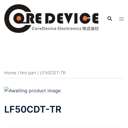
コ
ン
テ
ン
ツ
へ
ス
キ
ッ
プ
Home
/
Hot part
/ LF50CDT-TR
LF50CDT-TR