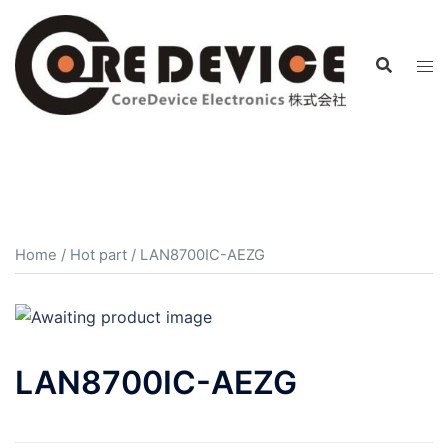
コ
ン
テ
ン
ツ
へ
ス
キ
ッ
プ
Home
/
Hot part
/ LAN8700IC-AEZG
LAN8700IC-AEZG