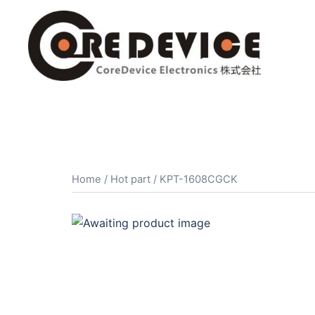
コ
ン
テ
ン
ツ
へ
ス
キ
ッ
プ
Home
/
Hot part
/ KPT-1608CGCK