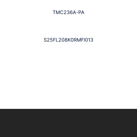
TMC236A-PA
S25FL208K0RMFI013