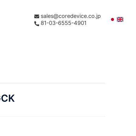
sales@coredevice.co.jp
81-03-6555-4901
GCK