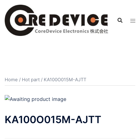
コ
ン
テ
ン
ツ
へ
ス
キ
ッ
プ
Home
/
Hot part
/ KA100O015M-AJTT
KA100O015M-AJTT