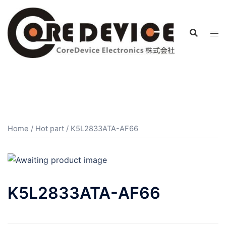
コ
ン
テ
ン
ツ
へ
ス
キ
ッ
プ
Home
/
Hot part
/ K5L2833ATA-AF66
K5L2833ATA-AF66