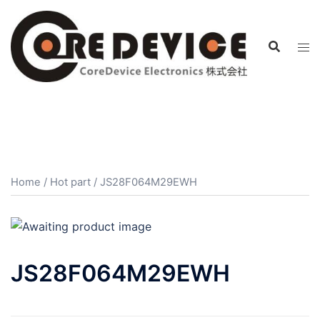
コ
ン
テ
ン
ツ
へ
ス
キ
ッ
プ
Home
/
Hot part
/ JS28F064M29EWH
JS28F064M29EWH