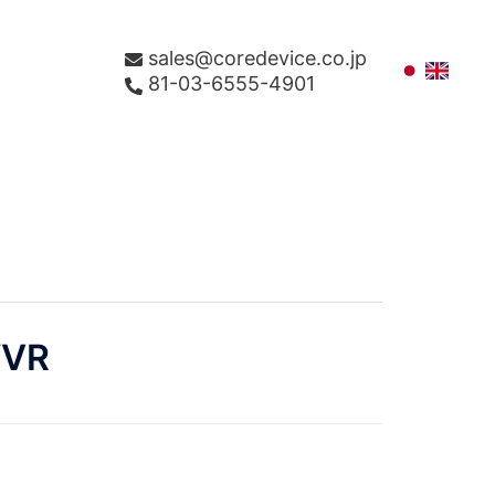
sales@coredevice.co.jp
81-03-6555-4901
WVR