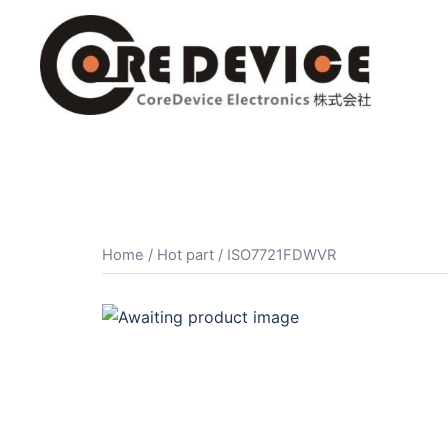
コ
ン
テ
ン
ツ
へ
ス
キ
ッ
プ
Home
/
Hot part
/ ISO7721FDWVR