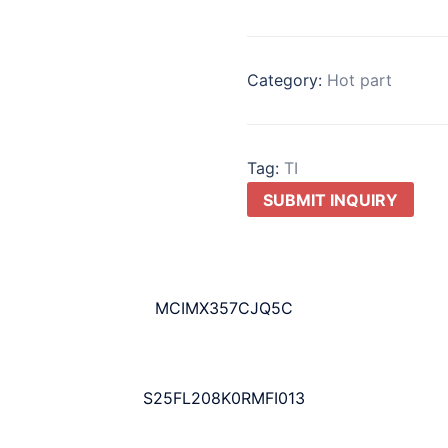
Category:
Hot part
Tag:
TI
SUBMIT INQUIRY
MCIMX357CJQ5C
S25FL208K0RMFI013