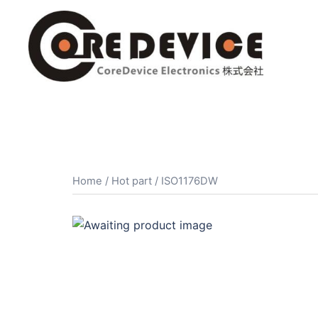
コ
ン
テ
ン
ツ
へ
ス
キ
ッ
プ
Home
/
Hot part
/ ISO1176DW