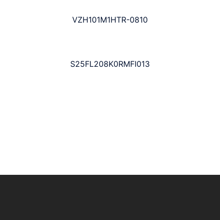
VZH101M1HTR-0810
S25FL208K0RMFI013