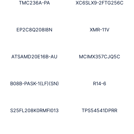
TMC236A-PA
XC6SLX9-2FTG256C
EP2C8Q208I8N
XMR-11V
ATSAMD20E16B-AU
MCIMX357CJQ5C
B08B-PASK-1(LF)(SN)
R14-6
S25FL208K0RMFI013
TPS54541DPRR