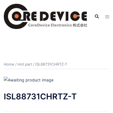
コ
ン
テ
ン
ツ
へ
ス
キ
ッ
プ
Home
/
Hot part
/ ISL88731CHRTZ-T
ISL88731CHRTZ-T