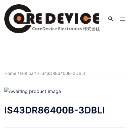
コ
ン
テ
ン
ツ
へ
ス
キ
ッ
プ
Home
/
Hot part
/ IS43DR86400B-3DBLI
IS43DR86400B-3DBLI