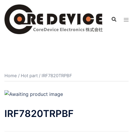
コ
ン
テ
ン
ツ
へ
ス
キ
ッ
プ
Home
/
Hot part
/ IRF7820TRPBF
IRF7820TRPBF