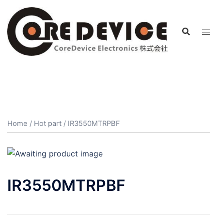
コ
ン
テ
ン
ツ
へ
ス
キ
ッ
プ
Home
/
Hot part
/ IR3550MTRPBF
IR3550MTRPBF