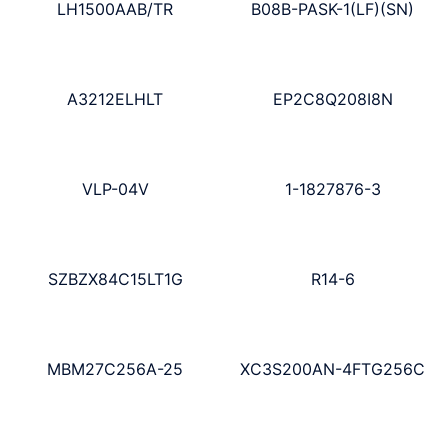
LH1500AAB/TR
B08B-PASK-1(LF)(SN)
A3212ELHLT
EP2C8Q208I8N
VLP-04V
1-1827876-3
SZBZX84C15LT1G
R14-6
MBM27C256A-25
XC3S200AN-4FTG256C