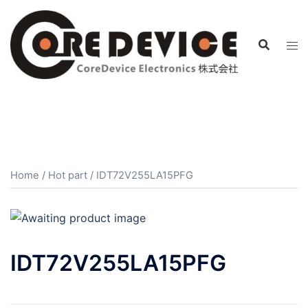
コ
ン
テ
ン
ツ
へ
ス
キ
ッ
プ
Home
/
Hot part
/ IDT72V255LA15PFG
IDT72V255LA15PFG