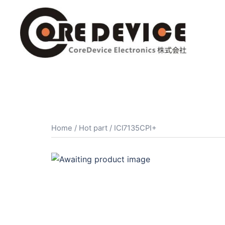
コ
ン
テ
ン
ツ
へ
ス
キ
ッ
プ
Home
/
Hot part
/ ICl7135CPI+