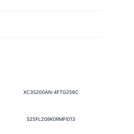
XC3S200AN-4FTG256C
S25FL208K0RMFI013