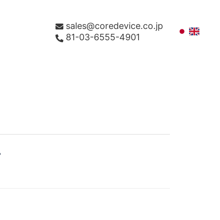
sales@coredevice.co.jp
81-03-6555-4901
T