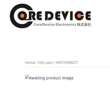
コ
ン
テ
ン
ツ
へ
ス
キ
ッ
プ
Home
/
Hot part
/ HIP2100IBZT