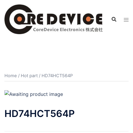
コ
ン
テ
ン
ツ
へ
ス
キ
ッ
プ
Home
/
Hot part
/ HD74HCT564P
HD74HCT564P