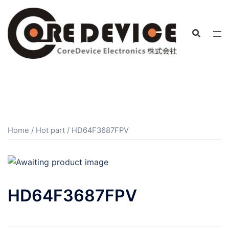
コ
ン
テ
ン
ツ
へ
ス
キ
ッ
プ
Home
/
Hot part
/ HD64F3687FPV
HD64F3687FPV