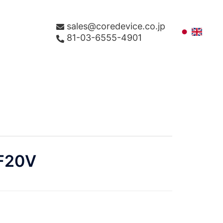
sales@coredevice.co.jp
81-03-6555-4901
F20V