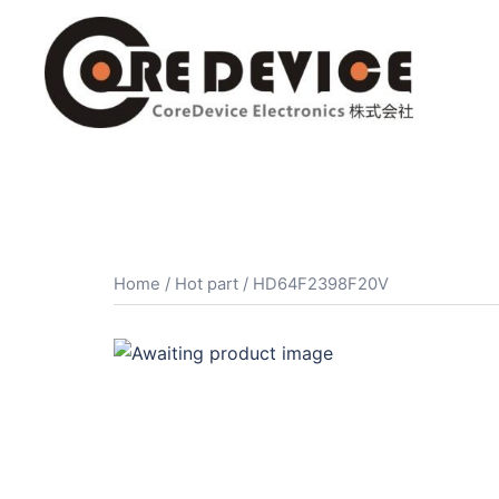
コ
ン
テ
ン
ツ
へ
ス
キ
ッ
プ
Home
/
Hot part
/ HD64F2398F20V