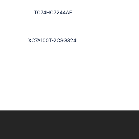
TC74HC7244AF
XC7A100T-2CSG324I