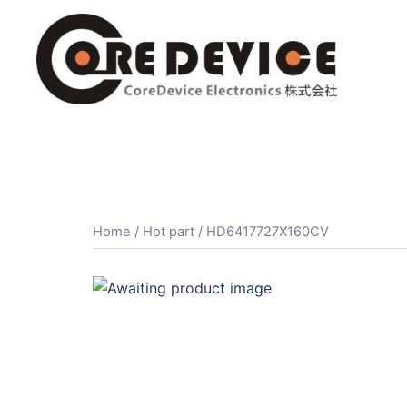
コ
ン
テ
ン
ツ
へ
ス
キ
ッ
プ
Home
/
Hot part
/ HD6417727X160CV