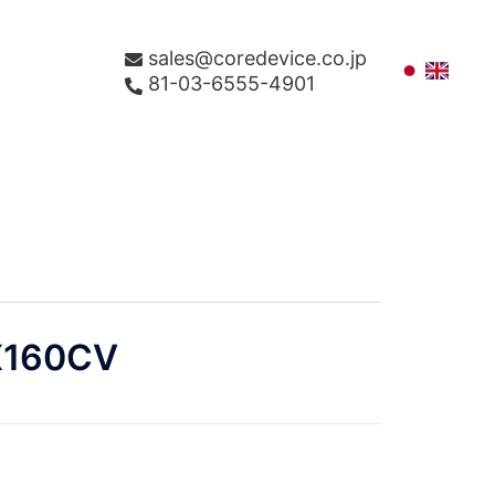
sales@coredevice.co.jp
81-03-6555-4901
X160CV