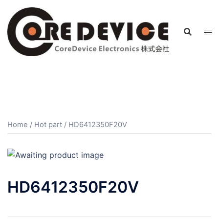
コ
ン
テ
ン
ツ
へ
ス
キ
ッ
プ
Home
/
Hot part
/ HD6412350F20V
HD6412350F20V