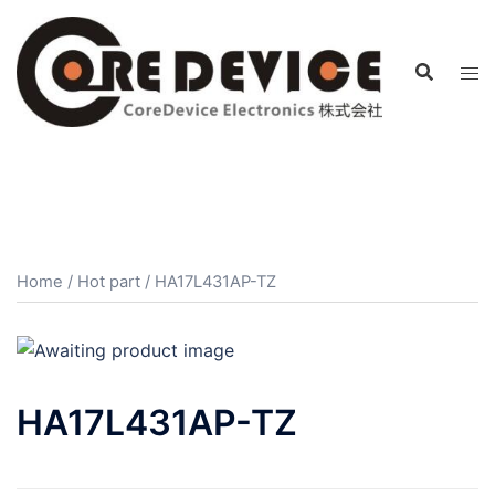
コ
ン
テ
ン
ツ
へ
ス
キ
ッ
プ
Home
/
Hot part
/ HA17L431AP-TZ
HA17L431AP-TZ