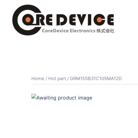
コ
ン
テ
ン
ツ
へ
ス
キ
ッ
プ
Home
/
Hot part
/ GRM155B31C105MA12D