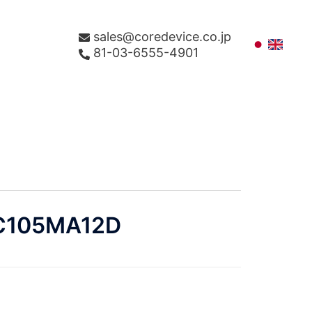
sales@coredevice.co.jp
81-03-6555-4901
C105MA12D