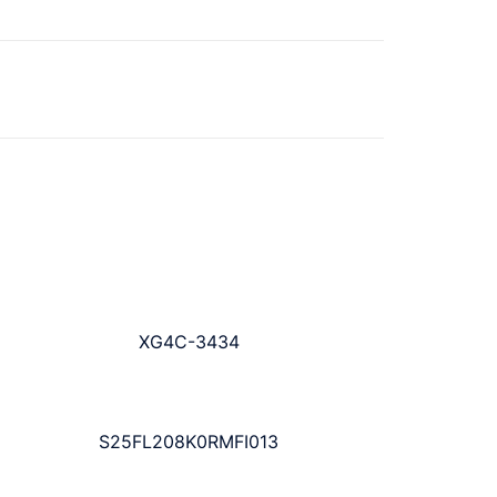
XG4C-3434
S25FL208K0RMFI013