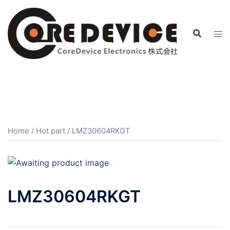
コ
ン
テ
ン
ツ
へ
ス
キ
ッ
プ
Home
/
Hot part
/ LMZ30604RKGT
LMZ30604RKGT