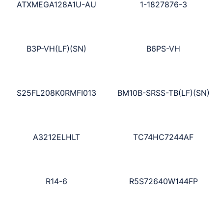
ATXMEGA128A1U-AU
1-1827876-3
B3P-VH(LF)(SN)
B6PS-VH
S25FL208K0RMFI013
BM10B-SRSS-TB(LF)(SN)
A3212ELHLT
TC74HC7244AF
R14-6
R5S72640W144FP