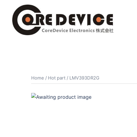
コ
ン
テ
ン
ツ
へ
ス
キ
ッ
プ
Home
/
Hot part
/ LMV393DR2G