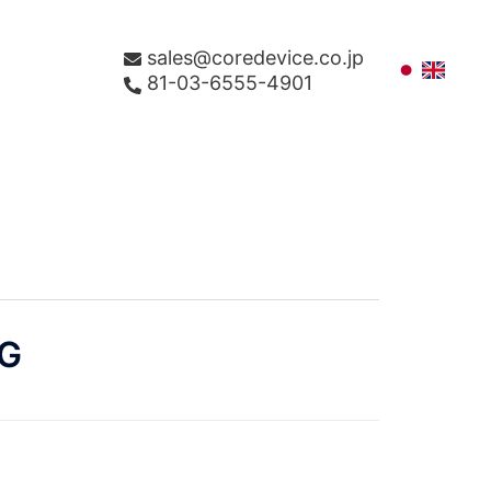
sales@coredevice.co.jp
81-03-6555-4901
G