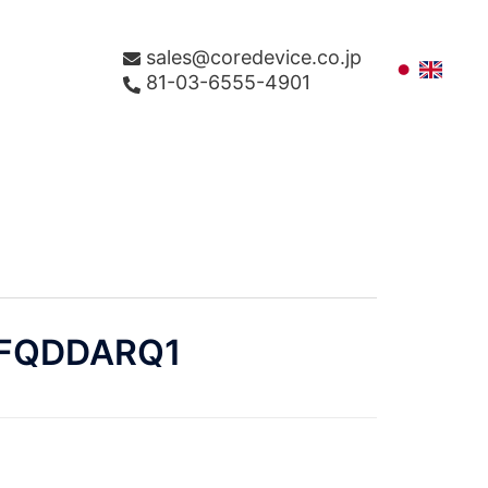
sales@coredevice.co.jp
81-03-6555-4901
FQDDARQ1