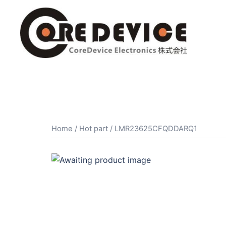
コ
ン
テ
ン
ツ
へ
ス
キ
ッ
プ
Home
/
Hot part
/ LMR23625CFQDDARQ1