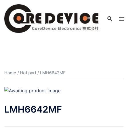
コ
ン
テ
ン
ツ
へ
ス
キ
ッ
プ
Home
/
Hot part
/ LMH6642MF
LMH6642MF