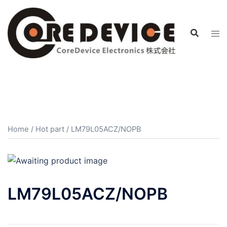
コ
ン
テ
ン
ツ
へ
ス
キ
ッ
プ
Home
/
Hot part
/ LM79L05ACZ/NOPB
LM79L05ACZ/NOPB