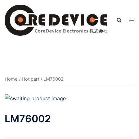
コ
ン
テ
ン
ツ
へ
ス
キ
ッ
プ
Home
/
Hot part
/ LM76002
LM76002