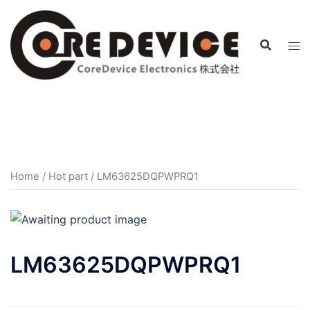
コ
ン
テ
ン
ツ
へ
ス
キ
ッ
プ
Home
/
Hot part
/ LM63625DQPWPRQ1
LM63625DQPWPRQ1