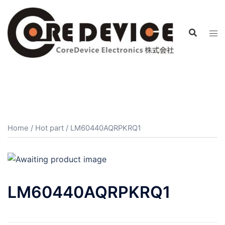
コ
ン
テ
ン
ツ
へ
ス
キ
ッ
プ
Home
/
Hot part
/ LM60440AQRPKRQ1
LM60440AQRPKRQ1