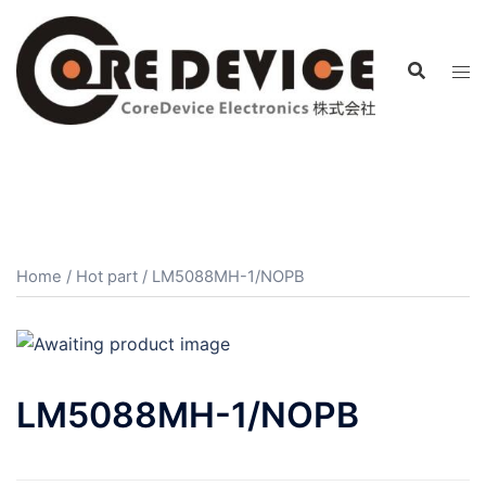
コ
ン
テ
ン
ツ
へ
ス
キ
ッ
プ
Home
/
Hot part
/ LM5088MH-1/NOPB
LM5088MH-1/NOPB