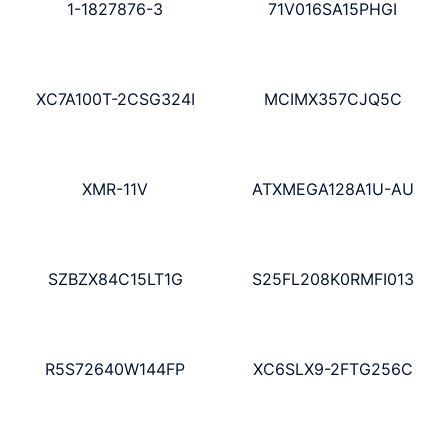
1-1827876-3
71V016SA15PHGI
XC7A100T-2CSG324I
MCIMX357CJQ5C
XMR-11V
ATXMEGA128A1U-AU
SZBZX84C15LT1G
S25FL208K0RMFI013
R5S72640W144FP
XC6SLX9-2FTG256C