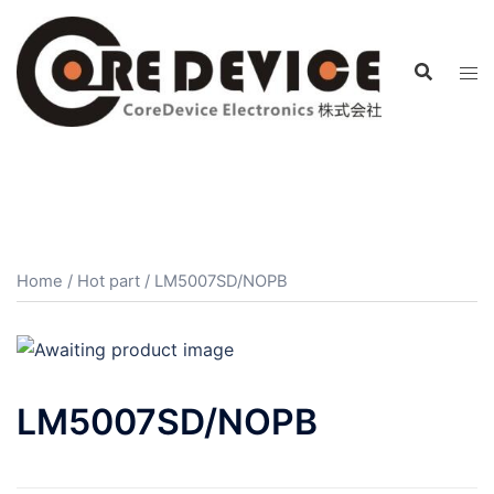
コ
ン
テ
ン
ツ
へ
ス
キ
ッ
プ
Home
/
Hot part
/ LM5007SD/NOPB
LM5007SD/NOPB