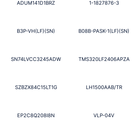
ADUM141D1BRZ
1-1827876-3
B3P-VH(LF)(SN)
B08B-PASK-1(LF)(SN)
SN74LVCC3245ADW
TMS320LF2406APZA
SZBZX84C15LT1G
LH1500AAB/TR
EP2C8Q208I8N
VLP-04V